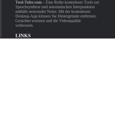
Tool-Tube.com
–
Eine Reihe kostenloser Tools zur
Sprachsynthese und automatischen Interpunktion
mithilfe neuronaler Netze. Mit der kostenlosen
Desktop-App können Sie Hintergründe entfernen,
Gesichter ersetzen und die Videoqualität
verbessern.
LINKS
Hauptseite
Technischer Support
Datenschutz-Bestimmungen
Unterstützte Sprachen
:
Russisch
,
Kasachisch
,
Ukrainisch
,
Englisch
,
Französisch
,
Deutsch
,
Spanisch
Site-Themen
:
/
Leichtes Thema
Dunkles Thema