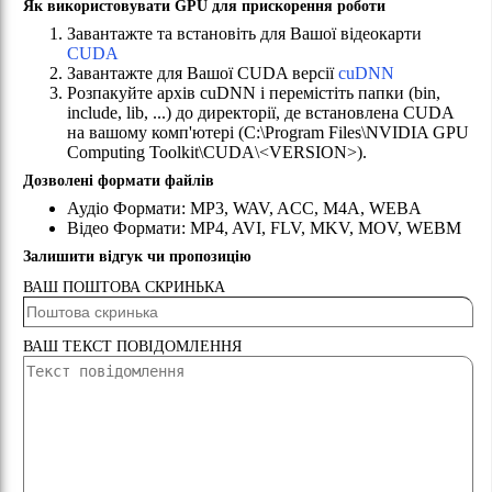
Як використовувати GPU для прискорення роботи
Завантажте та встановіть для Вашої відеокарти
CUDA
Завантажте для Вашої CUDA версії
cuDNN
Розпакуйте архів cuDNN і перемістіть папки (bin,
include, lib, ...) до директорії, де встановлена ​​CUDA
на вашому комп'ютері
(
C:\Program Files\NVIDIA GPU
Computing Toolkit\CUDA\<VERSION>
).
Дозволені формати файлів
Аудіо
Формати
:
MP3
,
WAV
,
ACC
,
M4A
,
WEBA
Відео
Формати
:
MP4
,
AVI
,
FLV
,
MKV
,
MOV
,
WEBM
Залишити відгук чи пропозицію
ВАШ ПОШТОВА СКРИНЬКА
ВАШ ТЕКСТ ПОВІДОМЛЕННЯ