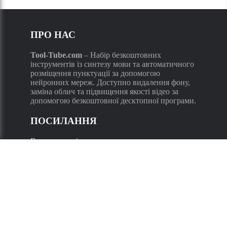
ПРО НАС
Tool-Tube.com
–
Набір безкоштовних
інструментів із синтезу мови та автоматичного
розміщення пунктуації за допомогою
нейронних мереж. Доступно видалення фону,
заміна облич та підвищення якості відео за
допомогою безкоштовної десктопної програми.
ПОСИЛАННЯ
Головна сторінка
Техпідтримка
Політика конфіденційності
Підтримувані мови
:
Російська
,
Казахський
,
Український
,
Англійська
,